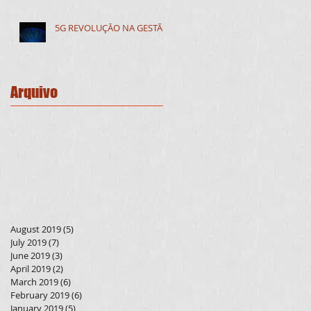
5G REVOLUÇÃO NA GESTÃO
Arquivo
August 2019
(5)
5 posts
July 2019
(7)
7 posts
June 2019
(3)
3 posts
April 2019
(2)
2 posts
March 2019
(6)
6 posts
February 2019
(6)
6 posts
January 2019
(5)
5 posts