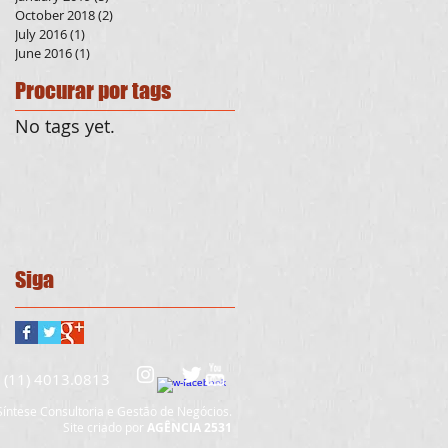
October 2018
(2)
2 posts
July 2016
(1)
1 post
June 2016
(1)
1 post
Procurar por tags
No tags yet.
Siga
e (11) 4013.0813
íntese Consultoria e Gestão de Negócios.
Site criado por
AGÊNCIA 2531