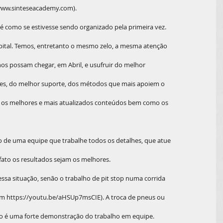
(www.sinteseacademy.com).
o é como se estivesse sendo organizado pela primeira vez.
apital. Temos, entretanto o mesmo zelo, a mesma atenção
nos possam chegar, em Abril, e usufruir do melhor
ões, do melhor suporte, dos métodos que mais apoiem o
 os melhores e mais atualizados conteúdos bem como os
de uma equipe que trabalhe todos os detalhes, que atue
fato os resultados sejam os melhores.
essa situação, senão o trabalho de pit stop numa corrida
 em https://youtu.be/aHSUp7msCIE). A troca de pneus ou
to é uma forte demonstração do trabalho em equipe.