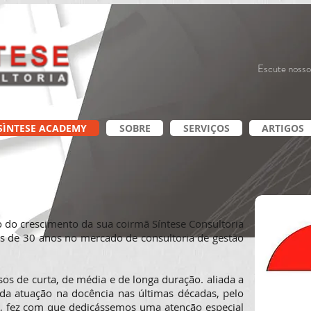
Escute nosso
SÌNTESE ACADEMY
SOBRE
SERVIÇOS
ARTIGOS
 do crescimento da sua coirmã Síntese Consultoria
s de 30 anos no mercado de consultoria de gestão
os de curta, de média e de longa duração. aliada a
a atuação na docência nas últimas décadas, pelo
, fez com que dedicássemos uma atenção especial