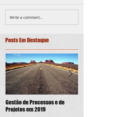
Write a comment...
Posts Em Destaque
Gestão de Processos e de
PMO As a Service
Projetos em 2019
em boa forma