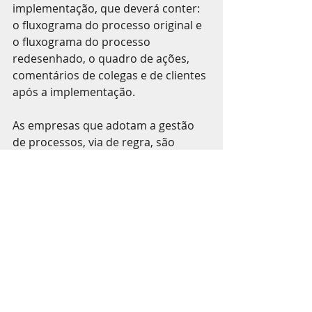
implementação, que deverá conter: 
o fluxograma do processo original e 
o fluxograma do processo 
redesenhado, o quadro de ações, 
comentários de colegas e de clientes 
após a implementação. 
As empresas que adotam a gestão 
de processos, via de regra, são 
aquelas que possuem visão 
sistêmica. São denominadas 
organizações horizontais e que se 
importam com todos os 
macroprocessos, processos, 
subprocessos, atividades, 
procedimentos, instruções de 
trabalho. 
Conclusão 