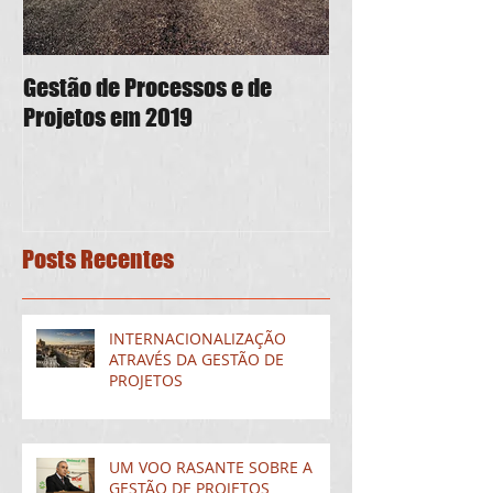
Gestão de Processos e de
PMO As a Service
Projetos em 2019
em boa forma
Posts Recentes
INTERNACIONALIZAÇÃO
ATRAVÉS DA GESTÃO DE
PROJETOS
UM VOO RASANTE SOBRE A
GESTÃO DE PROJETOS