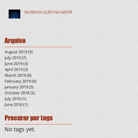
5G REVOLUÇÃO NA GESTÃO
Arquivo
August 2019
(5)
5 posts
July 2019
(7)
7 posts
June 2019
(3)
3 posts
April 2019
(2)
2 posts
March 2019
(6)
6 posts
February 2019
(6)
6 posts
January 2019
(5)
5 posts
October 2018
(2)
2 posts
July 2016
(1)
1 post
June 2016
(1)
1 post
Procurar por tags
No tags yet.